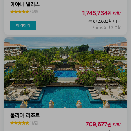
아야나 빌라스
5성급
1,745,764
원 /2박
총 872,882원 / 1박
예약하기
세금 및 봉사료 포함
물리아 리조트
5성급
709,677
원 /2박