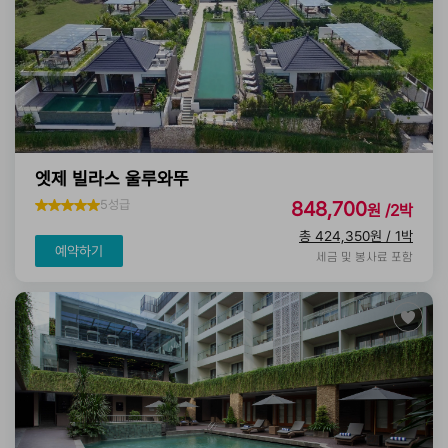
엣제 빌라스 울루와뚜
5성급
848,700
원 /2박
총 424,350원 / 1박
예약하기
세금 및 봉사료 포함