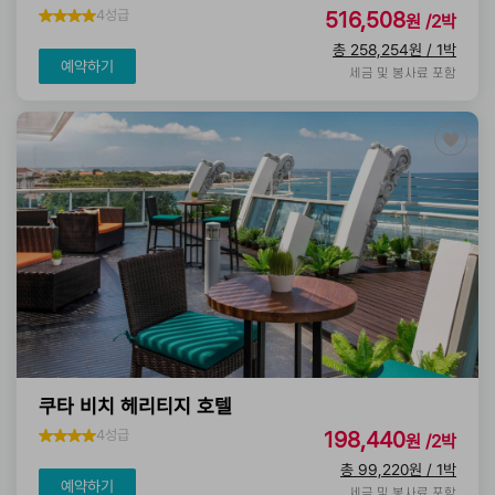
4성급
516,508
원 /2박
총 258,254원 / 1박
예약하기
세금 및 봉사료 포함
쿠타 비치 헤리티지 호텔
4성급
198,440
원 /2박
총 99,220원 / 1박
예약하기
세금 및 봉사료 포함