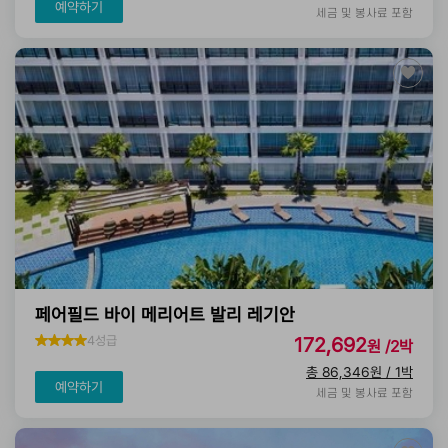
예약하기
세금 및 봉사료 포함
페어필드 바이 메리어트 발리 레기안
4성급
172,692
원 /2박
총 86,346원 / 1박
예약하기
세금 및 봉사료 포함