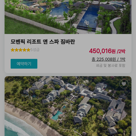
모벤픽 리조트 앤 스파 짐바란
5성급
450,016
원 /2박
총 225,008원 / 1박
예약하기
세금 및 봉사료 포함