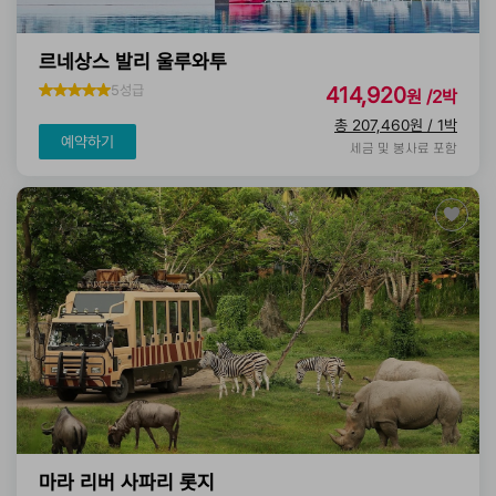
르네상스 발리 울루와투
5성급
414,920
원 /2박
총 207,460원 / 1박
예약하기
세금 및 봉사료 포함
마라 리버 사파리 롯지