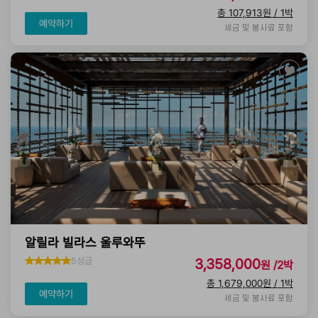
총 107,913원 / 1박
예약하기
세금 및 봉사료 포함
알릴라 빌라스 울루와뚜
5성급
3,358,000
원 /2박
총 1,679,000원 / 1박
예약하기
세금 및 봉사료 포함