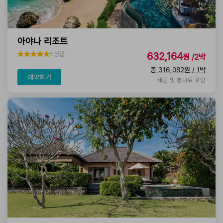
아야나 리조트
5성급
632,164
원 /2박
총 316,082원 / 1박
예약하기
세금 및 봉사료 포함