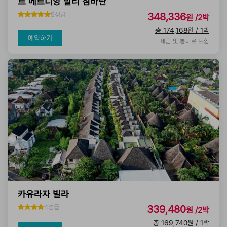
르 메르디앙 발리 짐바란
5성급
348,336
원 /2박
총 174,168원 / 1박
예약하기
세금 및 봉사료 포함
카유라자 빌라
4성급
339,480
원 /2박
총 169,740원 / 1박