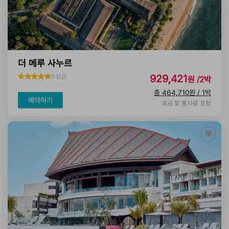
더 메루 사누르
5성급
929,421
원 /2박
총 464,710원 / 1박
예약하기
세금 및 봉사료 포함