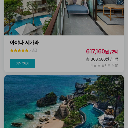
아야나 세가라
5성급
617,160
원 /2박
총 308,580원 / 1박
예약하기
세금 및 봉사료 포함