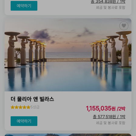
총 354,838원 / 1박
예약하기
세금 및 봉사료 포함
더 물리아 앤 빌라스
5성급
1,155,035
원 /2박
총 577,518원 / 1박
예약하기
세금 및 봉사료 포함