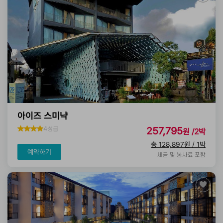
아이즈 스미냑
4성급
257,795
원 /2박
총 128,897원 / 1박
예약하기
세금 및 봉사료 포함