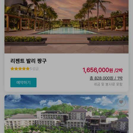
리젠트 발리 짱구
5성급
1,656,000
원 /2박
총 828,000원 / 1박
예약하기
세금 및 봉사료 포함