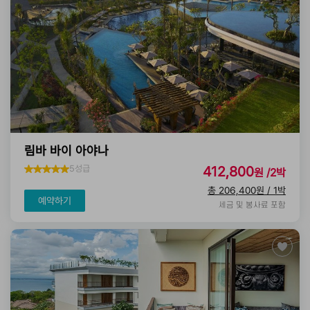
림바 바이 아야나
5성급
412,800
원 /2박
총 206,400원 / 1박
예약하기
세금 및 봉사료 포함