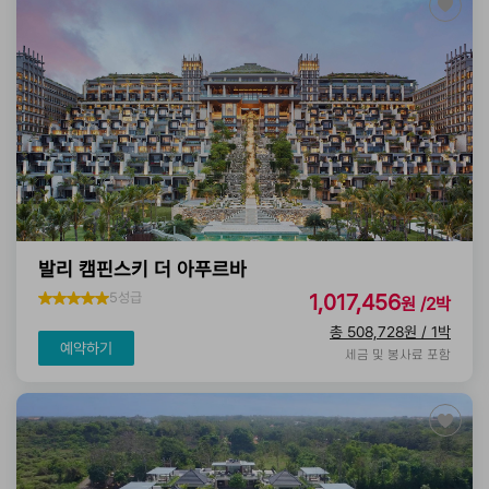
발리 캠핀스키 더 아푸르바
5성급
1,017,456
원 /2박
총 508,728원 / 1박
예약하기
세금 및 봉사료 포함