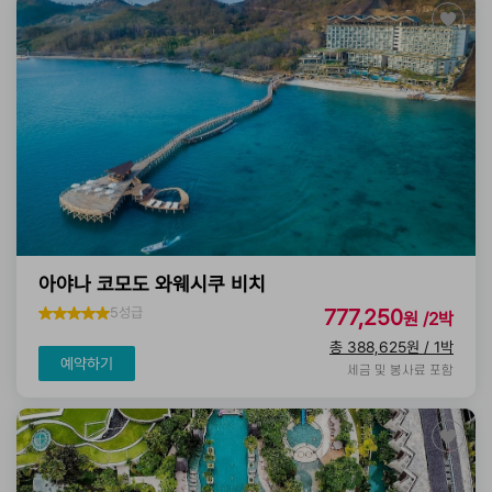
아야나 코모도 와웨시쿠 비치
5성급
777,250
원 /2박
총 388,625원 / 1박
예약하기
세금 및 봉사료 포함