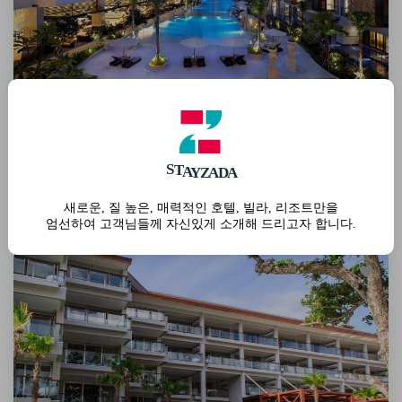
더 트랜스 리조트 발리
A
S
T
A
Y
Z
A
D
5성급
345,876
원 /2박
총 172,938원 / 1박
새로운, 질 높은, 매력적인 호텔, 빌라, 리조트만을
예약하기
세금 및 봉사료 포함
엄선하여 고객님들께 자신있게 소개해 드리고자 합니다.