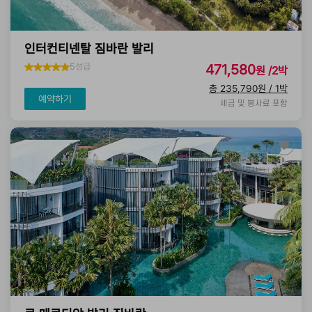
인터컨티넨탈 짐바란 발리
5성급
471,580
원 /2박
총 235,790원 / 1박
예약하기
세금 및 봉사료 포함