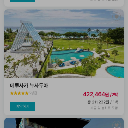
메루사카 누사두아
5성급
422,464
원 /2박
총 211,232원 / 1박
예약하기
세금 및 봉사료 포함