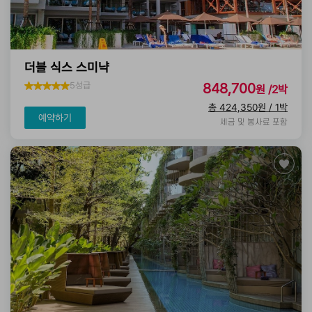
더블 식스 스미냑
5성급
848,700
원 /2박
총 424,350원 / 1박
예약하기
세금 및 봉사료 포함