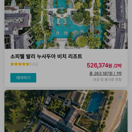
소피텔 발리 누사두아 비치 리조트
5성급
526,374
원 /2박
총 263,187원 / 1박
예약하기
세금 및 봉사료 포함