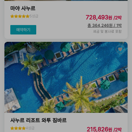
마야 사누르
5성급
728,493
원 /2박
총 364,246원 / 1박
예약하기
세금 및 봉사료 포함
사누르 리조트 와투 짐바르
4성급
215,826
원 /2박