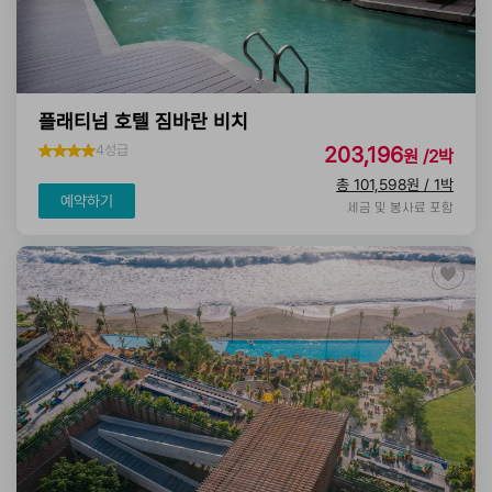
플래티넘 호텔 짐바란 비치
4성급
203,196
원 /2박
총 101,598원 / 1박
예약하기
세금 및 봉사료 포함