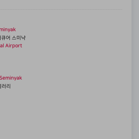
eminyak
 머큐어 스미냑
al Airport
y Seminyak
갤러리