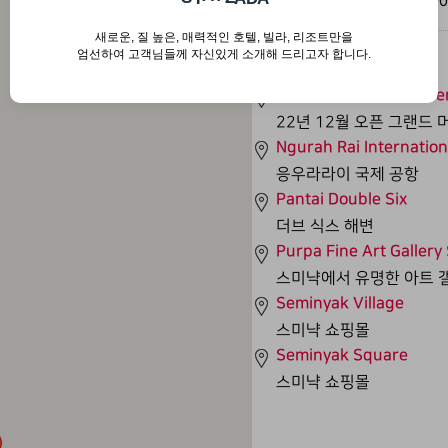
전 화 : +62 361 9342900
새로운, 질 높은, 매력적인 호텔, 빌라, 리조트만을
엄선하여 고객님들께 자신있게 소개해 드리고자 합니다.
인근명소
Grand Mercure Bali S
22년 12월 오픈 그랜드
Ngurah Rai Internation
응우라라이 국제 공항
Pantai Double Six
더브 식스 해변
Purpa Fine Art Galler
스미냑에서 유명한 아트 
Seminyak Village
스미냑 쇼핑몰
Seminyak Square
스미냑 쇼핑몰