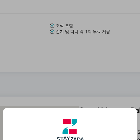
조식 포함
런치 및 디너 각 1회 무료 제공
Grand Mercure Ba
체크인 : 15:00
지 역 : Jl. Arjuna No.40, 
D
A
A
Z
S
T
A
Y