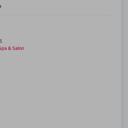
9
트
 Spa & Salon