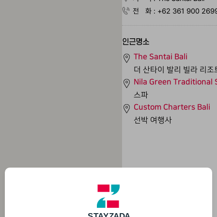
전 화 : +62 361 900 269
인근명소
The Santai Bali
더 산타이 발리 빌라 리조
Nila Green Traditional
스파
Custom Charters Bali
선박 여행사
A
D
S
T
A
Y
Z
A