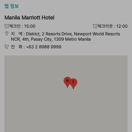
맵 정보
Manila Marriott Hotel
체크인 : 15:00
체크아웃 : 12:00
지 역 : District, 2 Resorts Drive, Newport World Resorts
NCR, 4th, Pasay City, 1309 Metro Manila
전 화 : +63 2 8988 9999
T