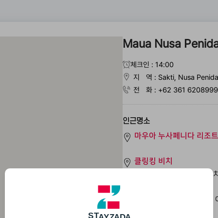
Maua Nusa Penida
체크인 : 14:00
지 역 : Sakti, Nusa Penida
전 화 : +62 361 6208999
인근명소
마우아 누사페니다 리조
클링킹 비치
공룡 형상의 아름다운 비치
브로큰 비치
엔젤 빌라봉과 붙어 있는 
크리스탈 베이
D
A
A
Z
Y
S
T
A