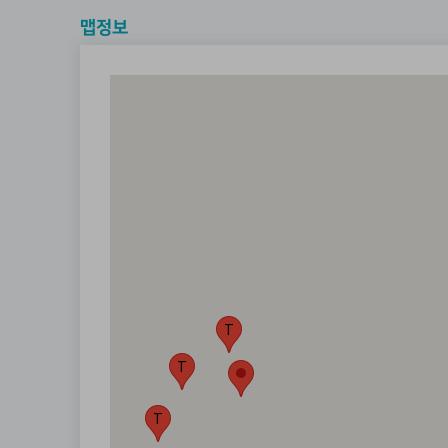
맵정보
T
T
T