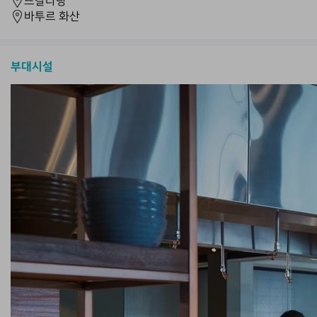
뜨갈라랑
바투르 화산
부대시설