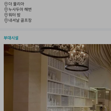
더 물리아
누사두아 해변
워터 밤
내셔날 골프장
부대시설