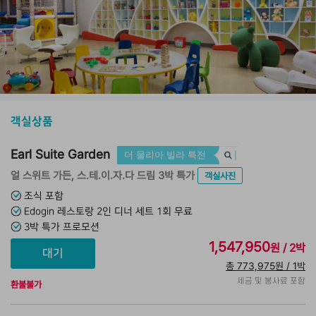
객실상품
Earl Suite Garden
더 물리아 빌라 특전
얼 스위트 가든, 스.테.이.자.다 드림 3박 특가
객실사진
조식 포함
Edogin 레스토랑 2인 디너 세트 1회 무료
3박 특가 프로모션
1,547,950
원 / 2박
총 773,975원 / 1박
세금 및 봉사료 포함
환불불가