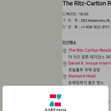
The Ritz-Carlton 
체크인 : 16:00
지 역 : 383 Kalaimoku St, 
전 화 : +1 808-922-8111
인근명소
The Ritz-Carlton Resid
더 리츠 칼튼 레지던스 
Daniel K. Inouye Intern
호놀룰루 국제 공항
Diamond Head
트래킹하기 좋은 명소
Honolulu Zoo
T
동물원
S
T
Royal Hawaiian Center
T
쇼핑몰
A
Y
Z
S
T
A
D
A