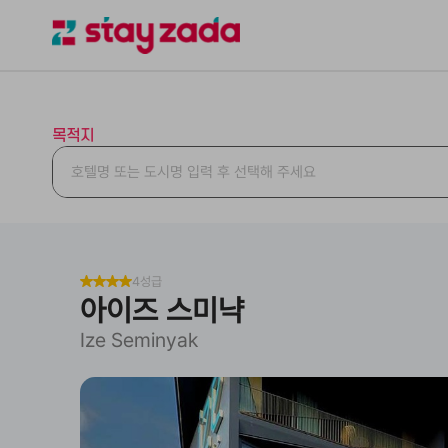
목적지
4성급
아이즈 스미냑
Ize Seminyak