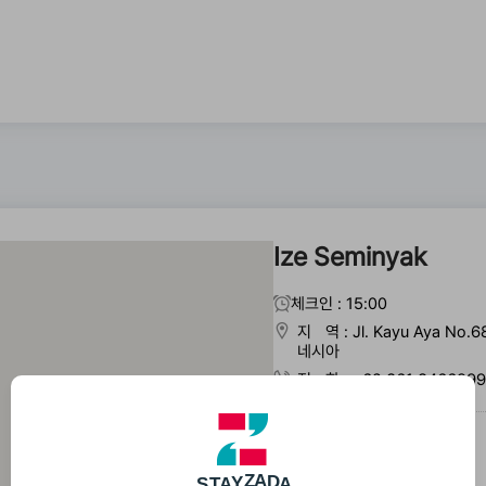
Ize Seminyak
체크인 : 15:00
지 역 : Jl. Kayu Aya No.68
네시아
전 화 : +62 361 8466999
인근명소
Ize Seminyak
S
T
A
Y
Z
A
D
A