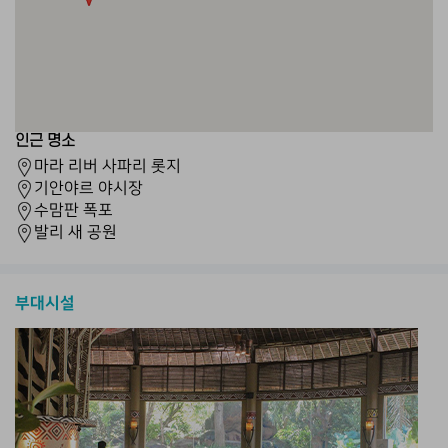
인근 명소
마라 리버 사파리 롯지
기안야르 야시장
수맘판 폭포
발리 새 공원
부대시설