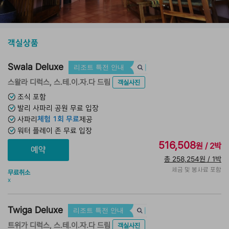
객실상품
Swala Deluxe
리조트 특전 안내
스왈라 디럭스, 스.테.이.자.다 드림
객실사진
조식 포함
발리 사파리 공원 무료 입장
체험 1회 무료
사파리
제공
워터 플레이 존 무료 입장
516,508
원 / 2박
총 258,254원 / 1박
세금 및 봉사료 포함
무료취소
x
Twiga Deluxe
리조트 특전 안내
트위가 디럭스, 스.테.이.자.다 드림
객실사진