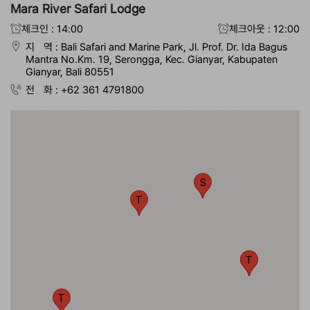
Mara River Safari Lodge
체크인 : 14:00
체크아웃 : 12:00
지 역 : Bali Safari and Marine Park, Jl. Prof. Dr. Ida Bagus
Mantra No.Km. 19, Serongga, Kec. Gianyar, Kabupaten
Gianyar, Bali 80551
전 화 : +62 361 4791800
S
T
T
T