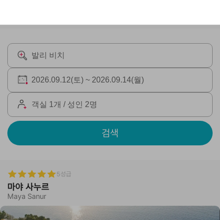
검색
5성급
마야 사누르
Maya Sanur