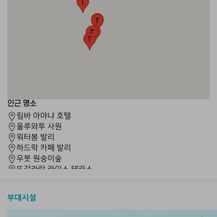
T
F
T
T
T
인근 명소
림바 아야냐 호텔
울루와투 사원
워터봄 발리
하드락 카페 발리
우붓 원숭이숲
뜨갈라랑 라이스 테라스
따나롯 사원
바투르 화산
부대시설