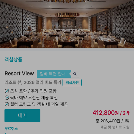
객실상품
Resort View
림바 특전 안내
리조트 뷰, 2026 얼리 버드 특가
객실사진
조식 포함 / 추가 인원 포함
락바 예약 우선권 제공 특전
웰컴 드링크 및 객실 내 과일 제공
412,800
원 / 2박
총 206,400원 / 1박
세금 및 봉사료 포함
무료취소
x