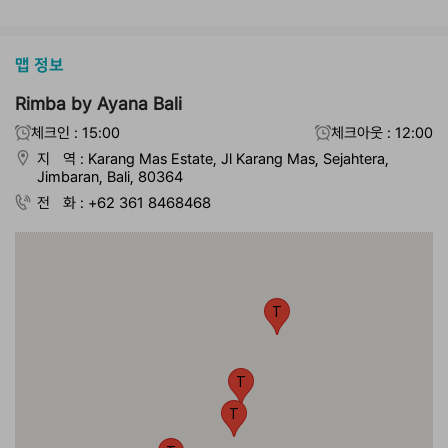
맵 정보
Rimba by Ayana Bali
체크인 : 15:00
체크아웃 : 12:00
지 역 : Karang Mas Estate, Jl Karang Mas, Sejahtera,
Jimbaran, Bali, 80364
전 화 : +62 361 8468468
T
T
T