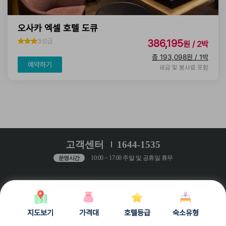
오사카 엑셀 호텔 도큐
3성급
386,195
원 / 2박
총 193,098원 / 1박
예약하기
세금 및 봉사료 포함
고객센터
1644-1535
10:00 ~ 17:00 주말 및 공휴일 휴무
운영시간
개인정보처리방침
공지사항
Q&A
Copyrightⓒ 2021 StayZada All Right Reserved
지도보기
가격대
호텔등급
숙소유형