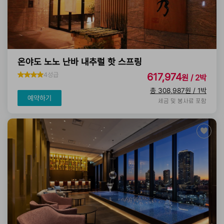
온야도 노노 난바 내추럴 핫 스프링
4성급
617,974
원 / 2박
총 308,987원 / 1박
예약하기
세금 및 봉사료 포함