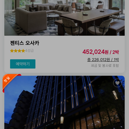
젠티스 오사카
4성급
452,024
원 / 2박
총 226,012원 / 1박
예약하기
세금 및 봉사료 포함