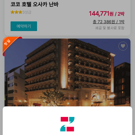
코코 호텔 오사카 난바
3성급
144,771
원 / 2박
총 72,386원 / 1박
예약하기
세금 및 봉사료 포함
코코 호텔 오사카 신사이바시
2성급
184,581
원 / 2박