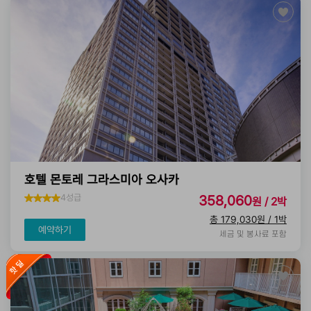
호텔 몬토레 그라스미아 오사카
4성급
358,060
원 / 2박
총 179,030원 / 1박
예약하기
세금 및 봉사료 포함