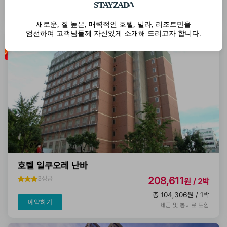
총 92,291원 / 1박
Z
Y
A
A
D
S
T
A
예약하기
세금 및 봉사료 포함
새로운, 질 높은, 매력적인 호텔, 빌라, 리조트만을
엄선하여 고객님들께 자신있게 소개해 드리고자 합니다.
호텔 일쿠오레 난바
3성급
208,611
원 / 2박
총 104,306원 / 1박
예약하기
세금 및 봉사료 포함