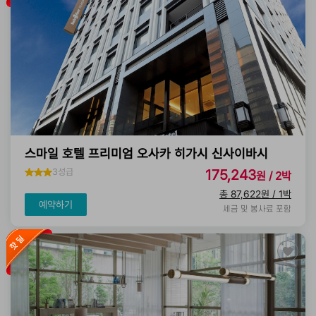
스마일 호텔 프리미엄 오사카 히가시 신사이바시
3성급
175,243
원 / 2박
총 87,622원 / 1박
예약하기
세금 및 봉사료 포함