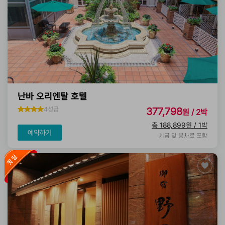
난바 오리엔탈 호텔
4성급
377,798
원 / 2박
총 188,899원 / 1박
예약하기
세금 및 봉사료 포함