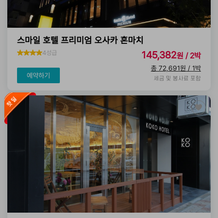
스마일 호텔 프리미엄 오사카 혼마치
4성급
145,382
원 / 2박
총 72,691원 / 1박
예약하기
세금 및 봉사료 포함