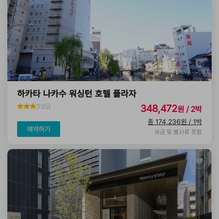
하카타 나카수 워싱턴 호텔 플라자
3성급
348,472
원 / 2박
총 174,236원 / 1박
예약하기
세금 및 봉사료 포함