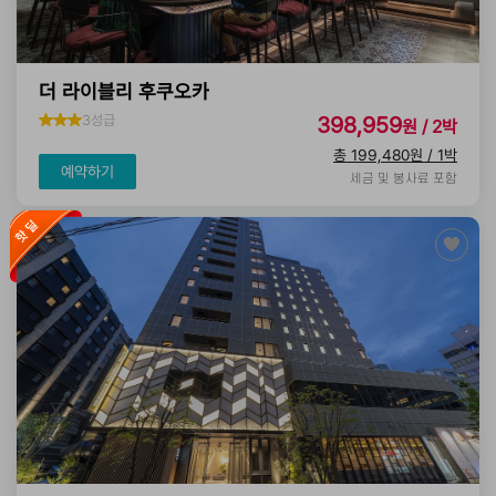
더 라이블리 후쿠오카
3성급
398,959
원 / 2박
총 199,480원 / 1박
예약하기
세금 및 봉사료 포함