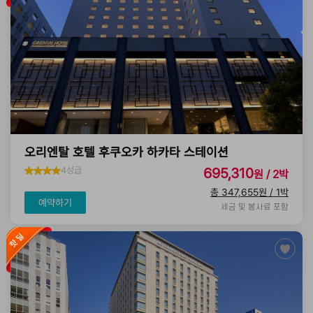
오리엔탈 호텔 후쿠오카 하카타 스테이션
4성급
695,310
원 / 2박
총 347,655원 / 1박
예약하기
세금 및 봉사료 포함