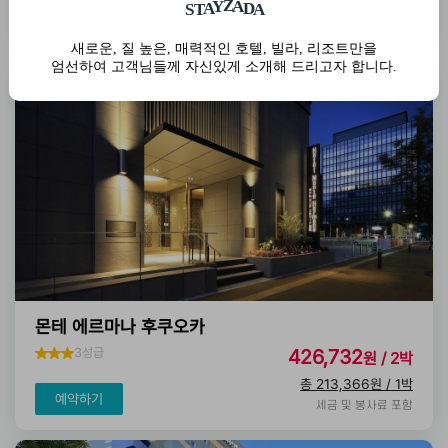
총 229,838원 / 1박
T
S
A
Y
Z
A
D
A
예약하기
세금 및 봉사료 포함
새로운, 질 높은, 매력적인 호텔, 빌라, 리조트만을
엄선하여 고객님들께 자신있게 소개해 드리고자 합니다.
몬테 에르마나 후쿠오카
3성급
426,732
원 / 2박
총 213,366원 / 1박
예약하기
세금 및 봉사료 포함