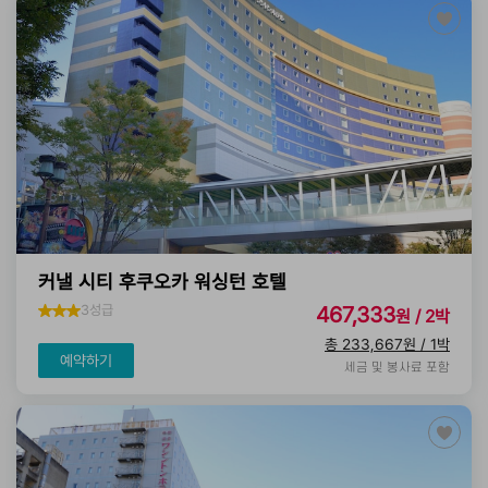
커낼 시티 후쿠오카 워싱턴 호텔
3성급
467,333
원 / 2박
총 233,667원 / 1박
예약하기
세금 및 봉사료 포함