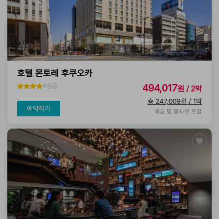
호텔 몬토레 후쿠오카
4성급
494,017
원 / 2박
총 247,009원 / 1박
예약하기
세금 및 봉사료 포함