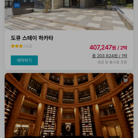
도큐 스테이 하카타
3성급
407,247
원 / 2박
총 203,624원 / 1박
예약하기
세금 및 봉사료 포함