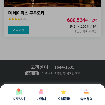
더 베이직스 후쿠오카
4성급
688,534
원 / 2박
총 344,267원 / 1박
예약하기
세금 및 봉사료 포함
고객센터
1644-1535
10:00 ~ 17:00 주말 및 공휴일 휴무
운영시간
개인정보처리방침
공지사항
Q&A
Copyrightⓒ 2021 StayZada All Right Reserved
지도보기
가격대
호텔등급
숙소유형