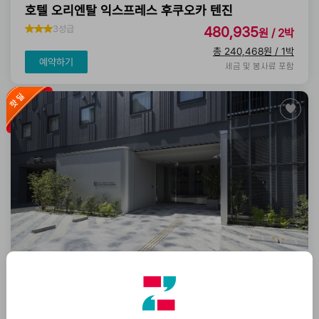
호텔 오리엔탈 익스프레스 후쿠오카 텐진
3성급
480,935
원 / 2박
총 240,468원 / 1박
예약하기
세금 및 봉사료 포함
호텔 오리엔탈 익스프레스 후쿠오카 나카스 카와바타
3성급
459,675
원 / 2박