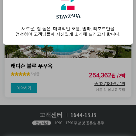
D
A
A
Z
S
T
A
Y
새로운, 질 높은, 매력적인 호텔, 빌라, 리조트만을
엄선하여 고객님들께 자신있게 소개해 드리고자 합니다.
래디슨 블루 푸꾸옥
5성급
254,362
원 /2박
총 127,181원 / 1박
예약하기
세금 및 봉사료 포함
고객센터
1644-1535
10:00 ~ 17:00 주말 및 공휴일 휴무
운영시간