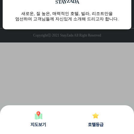
A
D
Z
A
Y
S
T
A
10:00 ~ 17:00 주말 및 공휴일 휴무
운영시간
새로운, 질 높은, 매력적인 호텔, 빌라, 리조트만을
엄선하여 고객님들께 자신있게 소개해 드리고자 합니다.
개인정보처리방침
공지사항
Q&A
Copyrightⓒ 2021 StayZada All Right Reserved
지도보기
호텔등급