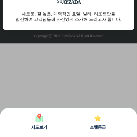
S
T
A
Y
Z
A
D
A
10:00 ~ 17:00 주말 및 공휴일 휴무
운영시간
새로운, 질 높은, 매력적인 호텔, 빌라, 리조트만을
엄선하여 고객님들께 자신있게 소개해 드리고자 합니다.
개인정보처리방침
공지사항
Q&A
Copyrightⓒ 2021 StayZada All Right Reserved
지도보기
호텔등급