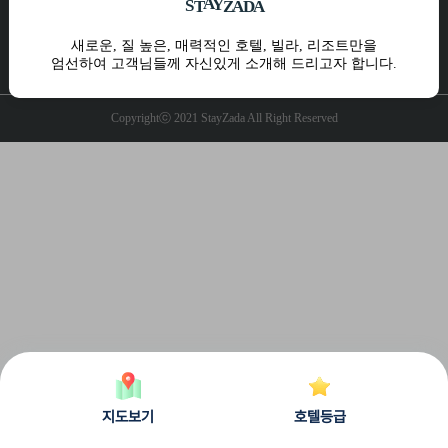
A
Y
Z
S
T
A
D
A
10:00 ~ 17:00 주말 및 공휴일 휴무
운영시간
새로운, 질 높은, 매력적인 호텔, 빌라, 리조트만을
엄선하여 고객님들께 자신있게 소개해 드리고자 합니다.
개인정보처리방침
공지사항
Q&A
Copyrightⓒ 2021 StayZada All Right Reserved
지도보기
호텔등급