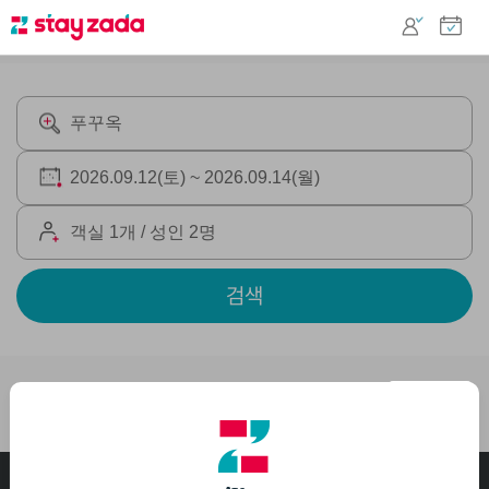
검색
푸꾸옥
추천순 ▼
고객센터
1644-1535