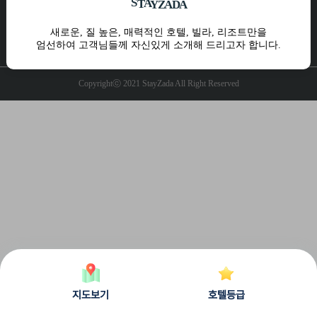
A
S
Y
T
Z
A
D
A
10:00 ~ 17:00 주말 및 공휴일 휴무
운영시간
새로운, 질 높은, 매력적인 호텔, 빌라, 리조트만을
엄선하여 고객님들께 자신있게 소개해 드리고자 합니다.
개인정보처리방침
공지사항
Q&A
Copyrightⓒ 2021 StayZada All Right Reserved
지도보기
호텔등급