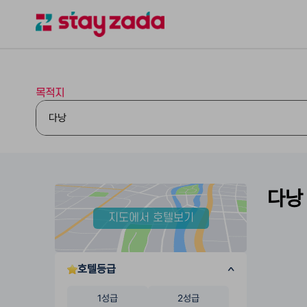
목적지
다낭
지도에서 호텔보기
호텔등급
1성급
2성급