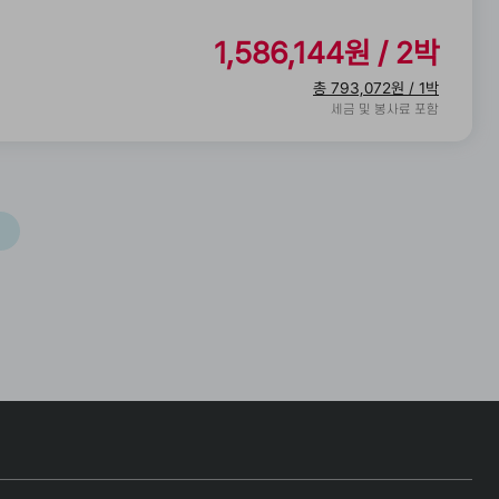
1,586,144원 / 2박
총 793,072
원 / 1박
세금 및 봉사료 포함