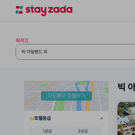
목적지
빅 
지도에서 호텔보기
호텔등급
1성급
2성급