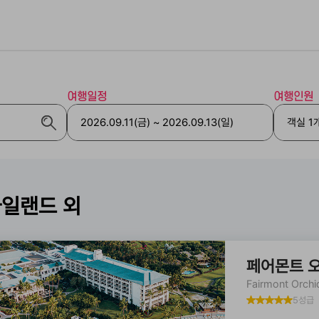
여행일정
여행인원
아일랜드 외
페어몬트 
Fairmont Orchi
5성급