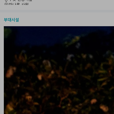
따나롯 사원
뜨갈라랑 라이스 테라스
바투르 화산
부대시설