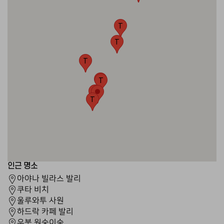
T
T
T
F
T
T
T
인근 명소
아야나 빌라스 발리
쿠타 비치
울루와투 사원
하드락 카페 발리
우붓 원숭이숲