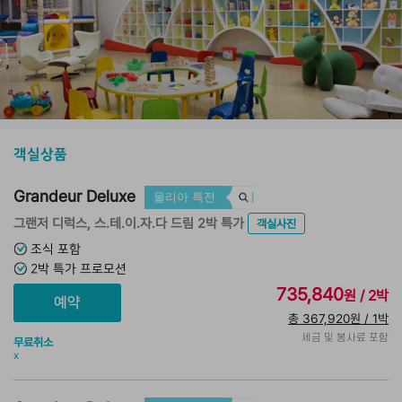
객실상품
Grandeur Deluxe
물리아 특전
그랜저 디럭스, 스.테.이.자.다 드림 2박 특가
객실사진
조식 포함
2박 특가 프로모션
735,840
원 / 2박
총 367,920원 / 1박
세금 및 봉사료 포함
무료취소
x