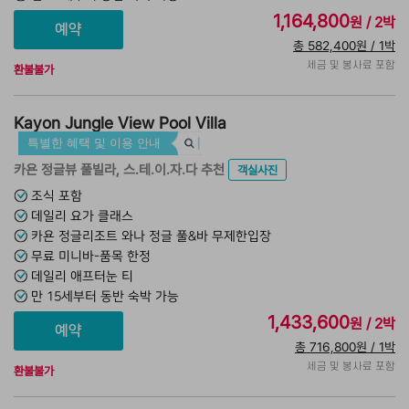
1,164,800
원 / 2박
총 582,400원 / 1박
세금 및 봉사료 포함
환불불가
Kayon Jungle View Pool Villa
특별한 혜택 및 이용 안내
카욘 정글뷰 풀빌라, 스.테.이.자.다 추천
객실사진
조식 포함
데일리 요가 클래스
카욘 정글리조트 와나 정글 풀&바 무제한입장
무료 미니바-품목 한정
데일리 애프터눈 티
만 15세부터 동반 숙박 가능
1,433,600
원 / 2박
총 716,800원 / 1박
세금 및 봉사료 포함
환불불가