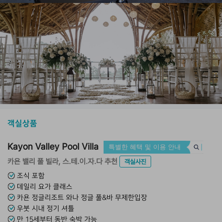
객실상품
Kayon Valley Pool Villa
특별한 혜택 및 이용 안내
카욘 밸리 풀 빌라, 스.테.이.자.다 추천
객실사진
조식 포함
데일리 요가 클래스
카욘 정글리조트 와나 정글 풀&바 무제한입장
우붓 시내 정기 셔틀
만 15세부터 동반 숙박 가능